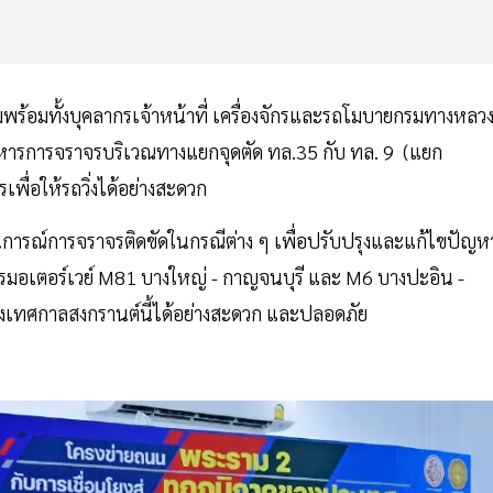
มพร้อมทั้งบุคลากรเจ้าหน้าที่ เครื่องจักรและรถโมบายกรมทางหลว
รบริหารการจราจรบริเวณทางแยกจุดตัด ทล.35 กับ ทล. 9 (แยก
เพื่อให้รถวิ่งได้อย่างสะดวก
ารณ์การจราจรติดขัดในกรณีต่าง ๆ เพื่อปรับปรุงและแก้ไขปัญห
ารมอเตอร์เวย์ M81 บางใหญ่ - กาญจนบุรี และ M6 บางปะอิน -
วงเทศกาลสงกรานต์นี้ได้อย่างสะดวก และปลอดภัย