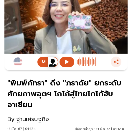
"พิมพ์ภัทรา" ดึง "ภราดัย" ยกระดับ
ศักยภาพอุตฯ โกโก้สู่ไทยโกโก้ฮับ
อาเซียน
By
ฐานเศรษฐกิจ
14 มี.ค. 67 | 04:42 น.
อัปเดตล่าสุด :
14 มี.ค. 67 | 04:42 น.