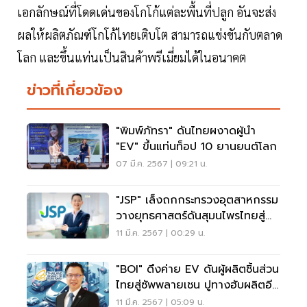
เอกลักษณ์ที่โดดเด่นของโกโก้แต่ละพื้นที่ปลูก อันจะส่ง
ผลให้ผลิตภัณฑ์โกโก้ไทยเติบโต สามารถแข่งขันกับตลาด
โลก และขึ้นแท่นเป็นสินค้าพรีเมี่ยมได้ในอนาคต
ข่าวที่เกี่ยวข้อง
"พิมพ์ภัทรา" ดันไทยผงาดผู้นำ
"EV" ขึ้นแท่นท็อป 10 ยานยนต์โลก
07 มี.ค. 2567 | 09:21 น.
"JSP" เล็งถกกระทรวงอุตสาหกรรม
วางยุทธศาสตร์ดันสุมนไพรไทยสู่
ซอฟต์พาวเวอร์
11 มี.ค. 2567 | 00:29 น.
"BOI" ดึงค่าย EV ดันผู้ผลิตชิ้นส่วน
ไทยสู่ซัพพลายเชน ปูทางฮับผลิตอีวี
โลก
11 มี.ค. 2567 | 05:09 น.