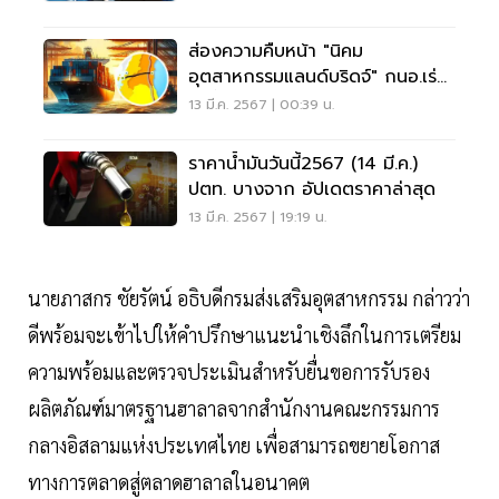
ส่องความคืบหน้า "นิคม
อุตสาหกรรมแลนด์บริดจ์" กนอ.เร่ง
หาพื้นที่รับนักลงทุน
13 มี.ค. 2567 | 00:39 น.
ราคาน้ำมันวันนี้2567 (14 มี.ค.)
ปตท. บางจาก อัปเดตราคาล่าสุด
13 มี.ค. 2567 | 19:19 น.
นายภาสกร ชัยรัตน์ อธิบดีกรมส่งเสริมอุตสาหกรรม กล่าวว่า
ดีพร้อมจะเข้าไปให้คำปรึกษาแนะนำเชิงลึกในการเตรียม
ความพร้อมและตรวจประเมินสำหรับยื่นขอการรับรอง
ผลิตภัณฑ์มาตรฐานฮาลาลจากสำนักงานคณะกรรมการ
กลางอิสลามแห่งประเทศไทย เพื่อสามารถขยายโอกาส
ทางการตลาดสู่ตลาดฮาลาลในอนาคต