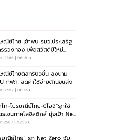
ษณีย์ไทย เข้าพบ รมว.ประเสริฐ
ทรรวงทอง เพื่อสวัสดีปีใหม่
67
ค. 2566 | 06:18 น.
ณีย์ไทยดิสทริบิวชั่น ลงนาม
 กฟภ. ลดค่าใช้จ่ายด้านขนส่ง
ค. 2567 | 08:36 น.
็กโก-ไปรษณีย์ไทย-บีไอจี"รุกใช้
ดรเจนภาคโลจิสติกส์ มุ่งเป้า Net
ro
พ. 2567 | 02:55 น.
รษณีย์ไทย" รุก Net Zero จับ