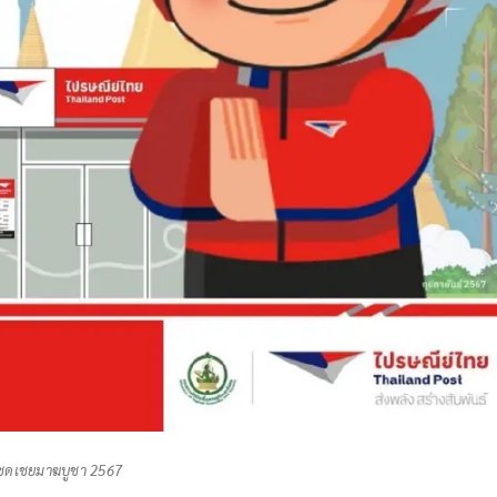
ดชดเชยมาฆบูชา 2567