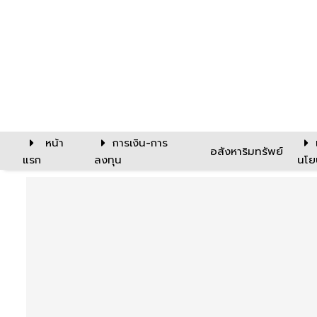
หน้า
การเงิน-การ
อสังหาริมทรัพย์
แรก
ลงทุน
นโย