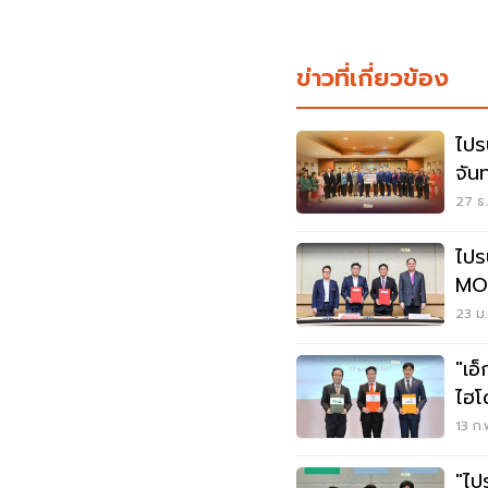
ข่าวที่เกี่ยวข้อง
ไปร
จัน
25
27 ธ.
ไปรษ
MOU
23 ม.
"เอ
ไฮโ
Ze
13 ก.
"ไป