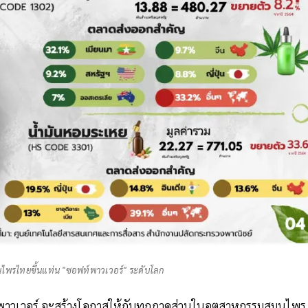
ไพรไทยขึ้นแท่น "ซอฟท์พาวเวอร์" ระดับโลก
ท์พาวเวอร์ จะสร้างโอกาสให้กับทุกภาคส่วนในอุตสาหกรรมสมุนไพร