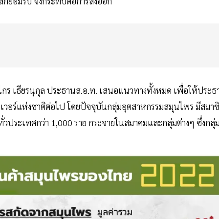
วโลกยอมรับ จึงกระทบต่อการส่งออก
ยงไกร เธียรนุกุล ประธานส.อ.ท. เสนอแนวทางทั้งหมด เพื่อให้ประธ
์แห่งชาติต่อไป โดยปัจจุบันกลุ่มอุตสาหกรรมสมุนไพร มีสมาช
ตทั่วประเทศกว่า 1,000 ราย กระจายในสมาคมและกลุ่มต่างๆ ซึ่งกลุ่