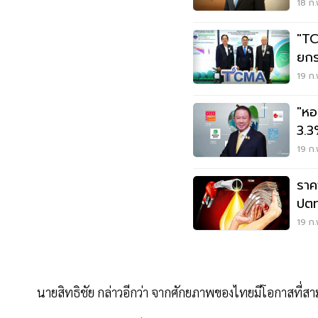
18 ก.
"TC
ยกระ
"Ne
19 ก.
"หอ
3.3% รุกหนุนไทยขึ้นแ
กส์
19 ก.
ราค
ปตท
อัป
19 ก.
นายสิทธิชัย กล่าวอีกว่า จากศักยภาพของไทยมีโอกาสที่ส