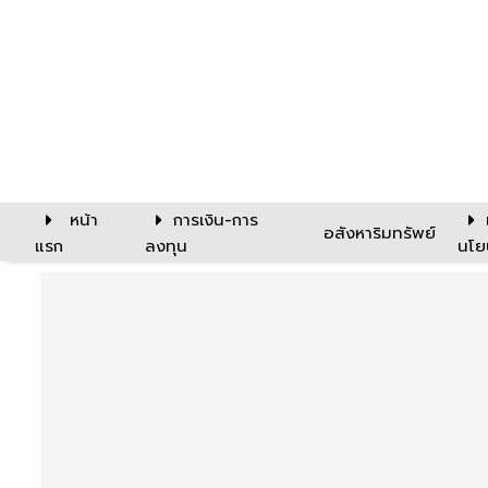
หน้า
การเงิน-การ
อสังหาริมทรัพย์
แรก
ลงทุน
นโย