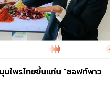
มุนไพรไทยขึ้นแท่น "ซอฟท์พาว