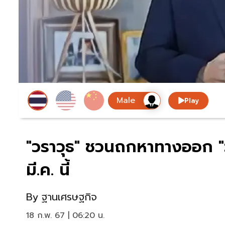
Play
"วราวุธ" ชวนถกหาทางออก "
มี.ค. นี้
By
ฐานเศรษฐกิจ
18 ก.พ. 67 | 06:20 น.