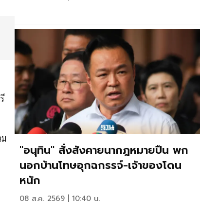
รี
วม
"อนุทิน" สั่งสังคายนากฎหมายปืน พก
นอกบ้านโทษอุกฉกรรจ์-เจ้าของโดน
หนัก
08 ส.ค. 2569 | 10:40 น.