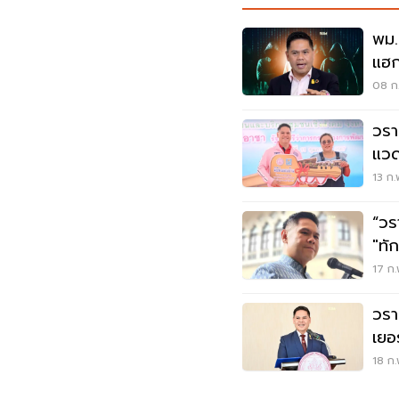
พม.ง
แฮก
ไซเ
08 ก.
วราว
แวด
ยา 
13 ก.
“วร
"ทั
17 ก.
วรา
เยอ
ดิน
18 ก.