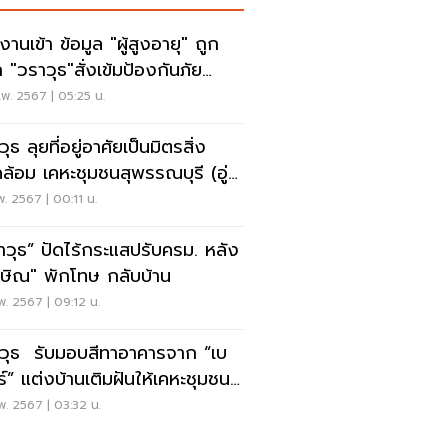
านเข้า ข้อมูล "ผู้สูงอายุ" ถูก
 "วราวุธ"สั่งเข้มป้องกันภัย
บอร์
พ. 2567 | 05:25 น.
ุธ ลุยที่อยู่อาศัยเป็นมิตรสิ่ง
ล้อม เคหะชุมชนสุพรรณบุรี (อู่
1)
พ. 2567 | 00:11 น.
าวุธ” ปัดไร้กระแสปรับครม. หลัง
กษิณ" พักโทษ กลับบ้าน
พ. 2567 | 09:12 น.
วุธ รับมอบสีทาอาคารจาก “เบ
ร์” แต่งบ้านเติมฝันให้เคหะชุมชน
แดง 3
พ. 2567 | 03:32 น.