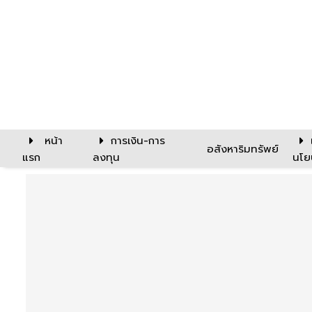
หน้า
การเงิน-การ
อสังหาริมทรัพย์
แรก
ลงทุน
นโย