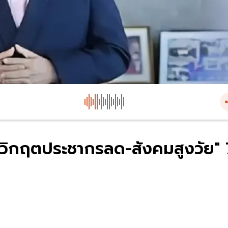
วิกฤตประชากรลด-สังคมสูงวัย" 