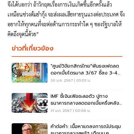
จึงได้บอกว่า ถ้าวิกฤตเรื่องการเงินเกิดขึ้นอีกครั้งแล้ว
เหมือนช่วงต้มยำกุ้ง จะส่งผลเสียหายรุนแรงต่อประเทศ จึง
อยากให้ทุกคนที่จะต่อต้านการกระทำใด ๆ ของรัฐบาลให้
คิดถึงจุดนี้ด้วย”
ข่าวที่เกี่ยวข้อง
"ศูนย์วิจัยกสิกรไทย"ฟันธงเฟดลด
ดอกเบี้ยไตรมาส 3/67 ชี้ลง 3-4
ครั้งปีนี้
30 ม.ค. 2567 | 05:05 น.
IMF ชี้เงินเฟ้อชะลอตัว ปูทาง
ธนาคารกลางลดดอกเบี้ยครึ่งหลังปี
นี้
31 ม.ค. 2567 | 00:06 น.
คำต่อคำ: เนื้อหาแถลงการณ์ประชุม
ธนาคารกลางสหรัฐ เดือนม.ค.