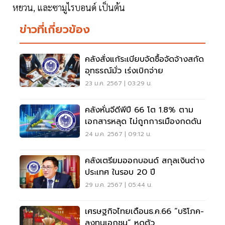
หยวน, และซามูไรบอนด์ เป็นต้น
ข่าวที่เกี่ยวข้อง
คลังสั่งแก้ระเบียบจัดซื้อจัดจ้างสกัด
อุทธรณ์มั่ว เร่งเบิกจ่าย
23 ม.ค. 2567 | 03:29 น.
คลังหั่นจีดีพีปี 66 โต 1.8% ตาม
เอกสารหลุด ไม่ถูกการเมืองกดดัน
24 ม.ค. 2567 | 09:12 น.
คลังเตรียมออกบอนด์ สกุลเงินต่าง
ประเทศ ในรอบ 20 ปี
29 ม.ค. 2567 | 05:44 น.
เศรษฐกิจไทยเดือนธ.ค.66 “บริโภค-
ลงทุนเอกชน” หดตัว