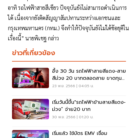
อาทิ รถไฟฟ้าสายสีเขียว ปัจจุบันยังไม่สามารถดำเนินการ
ได้ เนื่องจากยังติดสัญญาสัมปทานระหว่างเอกชนและ
กรุงเทพมหานคร (กทม.) จึงทำให้ปัจจุบันยังไม่ได้ข้อยุติใน
เรื่องนี้” นายพิเชฐ กล่าว
ข่าวที่เกี่ยวข้อง
อึ้ง 30 วัน รถไฟฟ้าสายสีแดง-สาย
สีม่วง 20 บาทตลอดสาย ขาดทุน
วันละ 7.4 ล้าน
23 พ.ย. 2566 | 04:05 น.
เริ่มวันนี้ขึ้น"รถไฟฟ้าข้ามสายสีแดง-
ม่วง” จ่าย20 บาท
30 พ.ย. 2566 | 01:20 น.
เริ่มแล้ว ใช้บัตร EMV เชื่อม