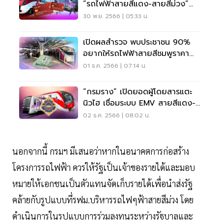
“รถไฟฟ้าสายสีแดง-สายสีม่วง”
20 บาทตลอดสาย
30 พ.ย. 2566 | 05:33 น.
เปิดผลสำรวจ พบประชาชน 90%
อยากให้รถไฟฟ้าสายสีชมพูราคา
20 บาท
01 ธ.ค. 2566 | 07:14 น.
“กรมราง” เปิดยอดผู้โดยสารแตะ
นิวไฮ เชื่อมระบบ EMV สายสีแดง-
สายสีม่วง 20 บาท
02 ธ.ค. 2566 | 08:02 น.
นอกจากนี้ กรมฯ มีเสนอว่าหากในอนาคตการก่อสร้าง
โครงการรถไฟฟ้า ควรให้รัฐเป็นเจ้าของรายได้และมอบ
หมายให้เอกชนเป็นตัวแทนจัดเก็บรายได้เพื่อนำส่งรัฐ
คล้ายกับรูปแบบที่รฟม.บริหารรถไฟๆฟ้าสายสีม่วง โดย
ดำเนินการในรูปแบบการร่วมลงทุนระหว่างรัฐบาลและ