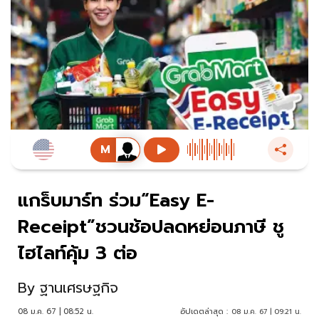
แกร็บมาร์ท ร่วม“Easy E-
Receipt”ชวนช้อปลดหย่อนภาษี ชู
ไฮไลท์คุ้ม 3 ต่อ
By
ฐานเศรษฐกิจ
08 ม.ค. 67 | 08:52 น.
อัปเดตล่าสุด :
08 ม.ค. 67 | 09:21 น.