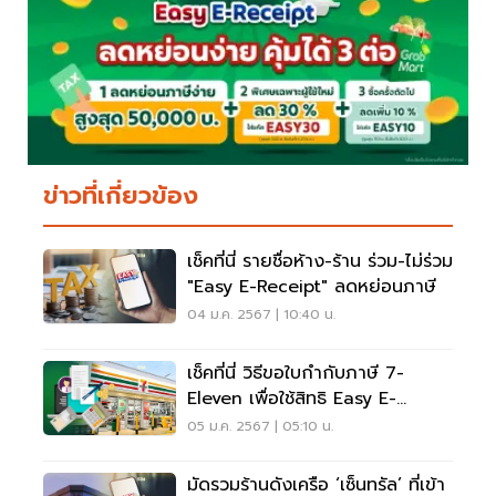
ข่าวที่เกี่ยวข้อง
เช็คที่นี่ รายชื่อห้าง-ร้าน ร่วม-ไม่ร่วม
"Easy E-Receipt" ลดหย่อนภาษี
04 ม.ค. 2567 | 10:40 น.
เช็คที่นี่ วิธีขอใบกำกับภาษี 7-
Eleven เพื่อใช้สิทธิ Easy E-
Receipt
05 ม.ค. 2567 | 05:10 น.
มัดรวมร้านดังเครือ ‘เซ็นทรัล’ ที่เข้า