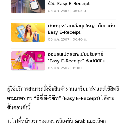
ร่วม Easy E-Receipt
06 ม.ค. 2567 | 06:05 น.
ยักษ์ภูธรโอดเอื้อทุนใหญ่ เก็บค่าต๋ง
Easy E-Receipt
06 ม.ค. 2567 | 06:40 น.
ออมสินเปิดลงทะเบียนรับสิทธิ์
"Easy E-Receipt" ช้อปดีมีคืน
2567
06 ม.ค. 2567 | 11:36 น.
ผู้ใช้บริการสามารถสั่งซื้อสินค้าผ่านแกร็บมาร์ทและใช้สิทธิ
ตามมาตรการ “
อีซี่ อี-รีซีท
” (
Easy E-Receipt)
ได้ตาม
ขั้นตอนดังนี้
1. ไปที่หน้าแรกของแอปพลิเคชัน
Grab
และเลือก