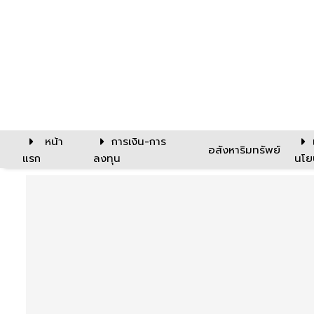
หน้า
การเงิน-การ
อสังหาริมทรัพย์
แรก
ลงทุน
นโย