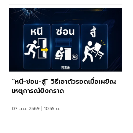
“หนี-ซ่อน-สู้” วิธีเอาตัวรอดเมื่อเผขิญ
เหตุการณ์ยิงกราด
07 ส.ค. 2569 | 10:55 น.