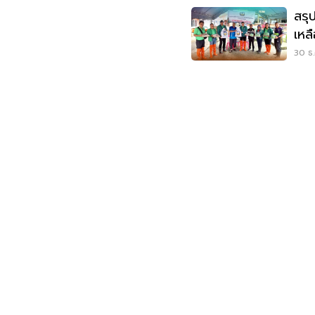
สรุ
เหล
ใต้
30 ธ.