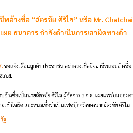
พอ้างชื่อ “ฉัตรชัย ศิริไล” หรือ Mr. Chatchai
ลอม เผย ธนาคาร กำลังดำเนินการเอาผิดทางด้า
ส.
ขอแจ้งเตือนลูกค้า ประชาชน อย่าหลงเชื่อมิจฉาชีพแอบอ้างชื่อ
 ธ.ก.ส.
้างชื่อเป็นนายฉัตรชัย ศิริไล ผู้จัดการ ธ.ก.ส. เผยแพร่บนช่องท
มเข้าใจผิด และหลงเชื่อว่าเป็นเฟซบุ๊กจริงของนายฉัตรชัย ศิริไล
รัฐ