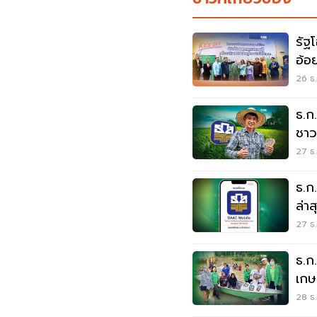
รัฐ
อ้อ
วันนี
26 ธ.
ธ.ก.
ชาว
27 ธ.
ธ.ก
ล่า
ได้แ
27 ธ.
ธ.ก
เกษ
28 ธ.