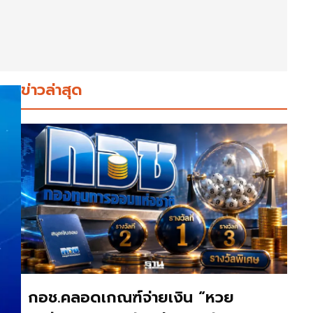
ข่าวล่าสุด
กอช.คลอดเกณฑ์จ่ายเงิน “หวย