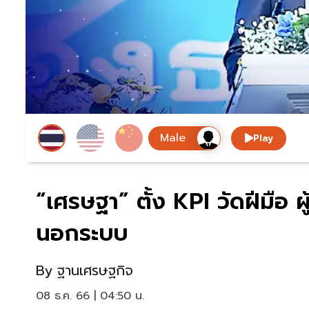
Play
“เศรษฐา” ตั้ง KPI วัดฝีมือ ผ
นอกระบบ
By
ฐานเศรษฐกิจ
08 ธ.ค. 66 | 04:50 น.