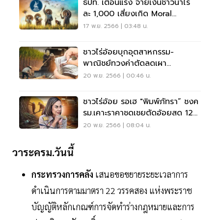
ธปท. เตือนแรง จ่ายเงินชาวนาไร่
ละ 1,000 เสี่ยงเกิด Moral
Hazard
17 พ.ย. 2566 | 03:48 น.
ชาวไร่อ้อยบุกอุตสาหกรรม-
พาณิชย์ทวงค่าตัดลดเผา
ตัวการ"PM 2.5"วันนี้
20 พ.ย. 2566 | 00:46 น.
ชาวไร่อ้อย รอเฮ "พิมพ์ภัทรา” ชงค
รม.เคาะราคาชดเชยตัดอ้อยสด 120
บาท/ตัน
20 พ.ย. 2566 | 08:04 น.
วาระครม.วันนี้
กระทรวงการคลัง
เสนอขอขยายระยะเวลาการ
ดำเนินการตามมาตรา 22 วรรคสอง แห่งพระราช
บัญญัติหลักเกณฑ์การจัดทำร่างกฎหมายและการ