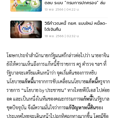
ตลบ ระบบ “กรมการปกครอง” ล่ม
13 พ.ย. 2566 | 04:22 น.
วิธีคำวณหนี้ กยศ. แบบใหม่ หนี้ลด-
ได้เงินคืน
18 พ.ย. 2566 | 02:32 น.
โฆษกประจำสำนักนายกรัฐมนตรีกล่าวต่อไปว่า นายอาจิน
ยังให้ความเห็นถึงการแก้หนี้ข้าราชการ ครู ตำรวจ ฯลฯ ที่
รัฐบาลจะเตรียมเดินหน้าว่า จุดเริ่มต้นของการหยิบ
นโยบาย
แก้หนี้
มาจากการขับเคลื่อนนโยบาย
แก้หนี้
ครูจาก
รายการ “นโยบาย by ประชาชน” ทางไทยพีบีเอส ไปต่อย
อด และเป็นหนึ่งในทีมของคณะกรรมการ
แก้หนี้
ในรัฐบาล
ชุดปัจจุบัน จึงมีความมั่นใจว่าการ
แก้ปัญหาหนี้สิน
ของ
ประเทศไทยจะเดินหน้าไปถูกทิศถูกทางมากขึ้น โดยมีข้อ