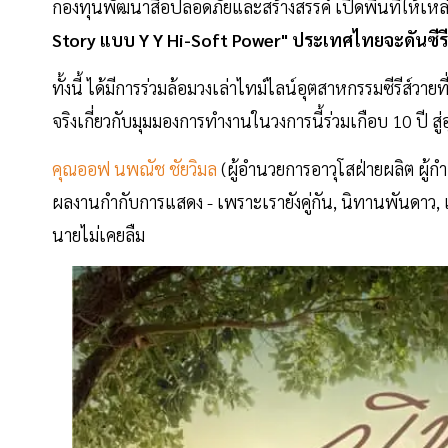
กองทุนพัฒนาสื่อปลอดภัยและสร้างสรรค์ เปิดพื้นที่ให้เหล
Story แบบ Y Y Hi-Soft Power"
ประเทศไทยจะดันซีรี
ทั้งนี้ ได้มีการร่วมล้อมวงเล่าไทม์ไลน์อุตสาหกรรมซีรีส
จริงเกี่ยวกับมุมมองการทำงานในวงการนี้ร่วมเกือบ 10 ปี สู
คุณออฟ นพณัช ชัยวิมล
(ผู้อำนวยการอาวุโสฝ่ายผลิต ผู
ผลงานกำกับการแสดง - เพราะเรายังคู่กัน, นิทานพันดาว, แ
นายไม่เคยลืม