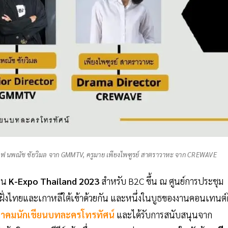
ออฟ นพณัช ชัยวิมล จาก GMMTV, ครูมาย เพียงไพฑูรย์ สาตราวาหะ จาก CREWAVE
งาน
K-Expo Thailand 2023
สำหรับ B2C ขึ้น ณ ศูนย์การประชุม
นต์ฝั่งไทยและเกาหลีใต้เข้าด้วยกัน และหนึ่งในบูธของงานคอนเทนต์ฝ
าคมนักเขียนบทละครโทรทัศน์
และได้รับการสนับสนุนจาก