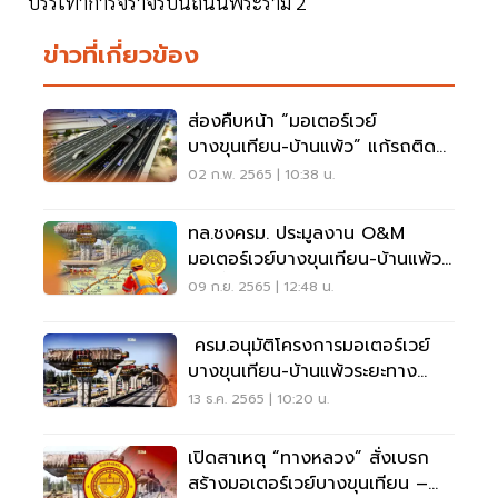
บรรเทาการจราจรบนถนนพระราม 2
ข่าวที่เกี่ยวข้อง
ส่องคืบหน้า “มอเตอร์เวย์
บางขุนเทียน-บ้านแพ้ว” แก้รถติด
พระราม 2 ถึงไหนแล้ว
02 ก.พ. 2565 | 10:38 น.
ทล.ชงครม. ประมูลงาน O&M
มอเตอร์เวย์บางขุนเทียน-บ้านแพ้ว
ต.ค.นี้
09 ก.ย. 2565 | 12:48 น.
ครม.อนุมัติโครงการมอเตอร์เวย์
บางขุนเทียน-บ้านแพ้วระยะทาง
24.7 กม.
13 ธ.ค. 2565 | 10:20 น.
เปิดสาเหตุ “ทางหลวง” สั่งเบรก
สร้างมอเตอร์เวย์บางขุนเทียน –