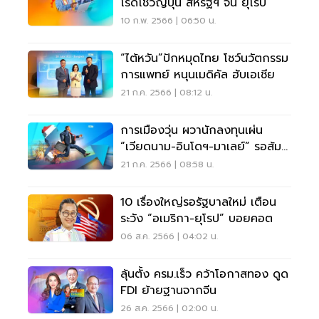
โรดโชว์ญี่ปุ่น สหรัฐฯ จีน ยุโรป
10 ก.พ. 2566 | 06:50 น.
“ไต้หวัน”ปักหมุดไทย โชว์นวัตกรรม
การแพทย์ หนุนเมดิคัล ฮับเอเชีย
21 ก.ค. 2566 | 08:12 น.
การเมืองวุ่น ผวานักลงทุนเผ่น
“เวียดนาม-อินโดฯ-มาเลย์” รอส้ม
หล่น
21 ก.ค. 2566 | 08:58 น.
10 เรื่องใหญ่รอรัฐบาลใหม่ เตือน
ระวัง “อเมริกา-ยุโรป” บอยคอต
06 ส.ค. 2566 | 04:02 น.
ลุ้นตั้ง ครม.เร็ว คว้าโอกาสทอง ดูด
FDI ย้ายฐานจากจีน
26 ส.ค. 2566 | 02:00 น.