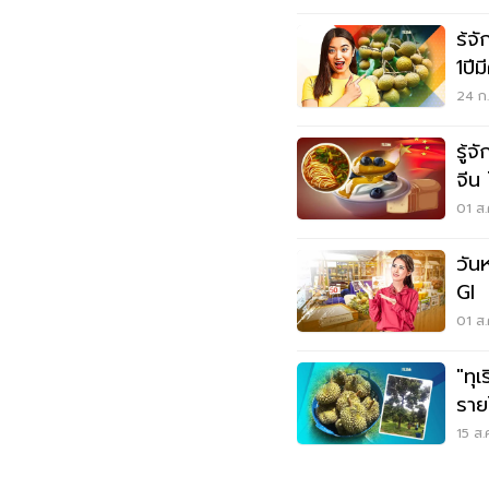
ร้จ
1ปีม
24 ก.
รู้
จีน โอกาสทองผู้ประกอบการไทย
สร้
01 ส.
วัน
GI ชวนคนกรุงช้อป ชิม อิ่ม กล
กรุ
01 ส.
"ทุ
ราย
15 ส.