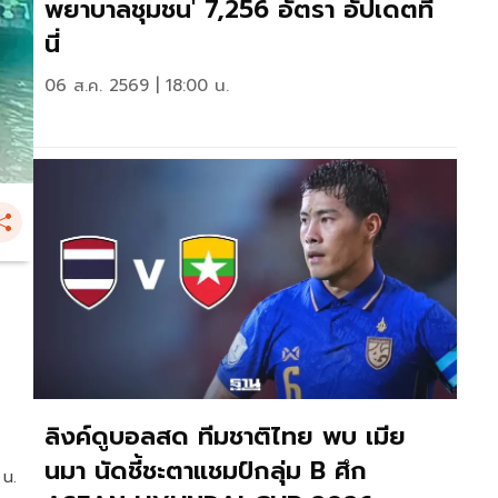
พยาบาลชุมชน' 7,256 อัตรา อัปเดตที่
นี่
06 ส.ค. 2569 | 18:00 น.
ลิงค์ดูบอลสด ทีมชาติไทย พบ เมีย
นมา นัดชี้ชะตาแชมป์กลุ่ม B ศึก
 น.