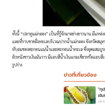
ทั้งนี้ “ปลาทูแม่กลอง” เป็นที่รู้จักมาอย่างยาวนาน มีแหล
และที่ราบชายฝั่งทะเลบริเวณปากน้ำแม่กลอง จังหวัดสมุทรส
ทับถมของตะกอนแม่น้ำและตะกอนน้ำทะเล ซึ่งอุดมสมบูรณ์
ผิวหนังขาวเงินมันวาว มีแถบสีน้ำเงินแกมเขียวหรือแถบสี
รูปร่าง
ข่าวที่เกี่ยวข้อง
“ทุ
เข้
24 ก.