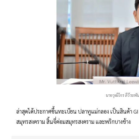
นายวุฒิไกร ลีวีระพั
ล่าสุดได้ประกาศขึ้นทะเบียน ปลาทูแม่กลอง เป็นสินค้า GI
สมุทรสงคราม สิ้นจี่ค่อมสมุทรสงคราม และพริกบางช้าง