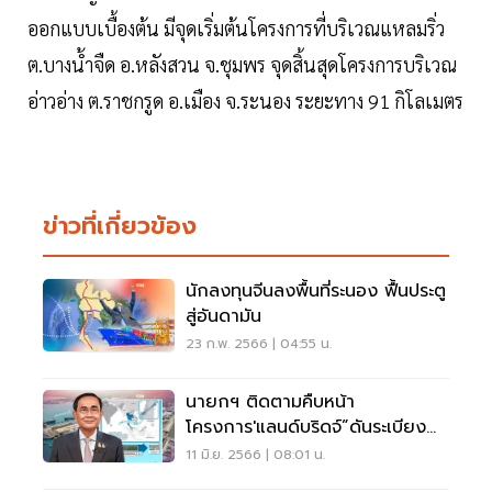
ออกแบบเบื้องต้น มีจุดเริ่มต้นโครงการที่บริเวณแหลมริ่ว
ต.บางนํ้าจืด อ.หลังสวน จ.ชุมพร จุดสิ้นสุดโครงการบริเวณ
อ่าวอ่าง ต.ราชกรูด อ.เมือง จ.ระนอง ระยะทาง 91 กิโลเมตร
ข่าวที่เกี่ยวข้อง
นักลงทุนจีนลงพื้นที่ระนอง ฟื้นประตู
สู่อันดามัน
23 ก.พ. 2566 | 04:55 น.
นายกฯ ติดตามคืบหน้า
โครงการ'แลนด์บริดจ์”ดันระเบียง
เศรษฐกิจพิเศษภาคใต้
11 มิ.ย. 2566 | 08:01 น.