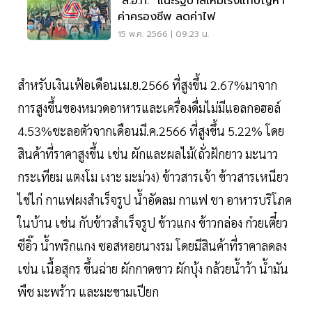
"ส.อ.ท." แนะรัฐบาลใหม่เร่งแก้ปัญหา
ค่าครองชีพ ลดค่าไฟ
15 พ.ค. 2566 | 09:23 น.
สำหรับเงินเฟ้อเดือนเม.ย.2566 ที่สูงขึ้น 2.67%มาจาก
การสูงขึ้นของหมวดอาหารและเครื่องดื่มไม่มีแอลกอฮอล์
4.53%ชะลอตัวจากเดือนมี.ค.2566 ที่สูงขึ้น 5.22% โดย
สินค้าที่ราคาสูงขึ้น เช่น ผักและผลไม้(ถั่วฝักยาว มะนาว
กระเทียม แตงโม เงาะ มะม่วง) ข้าวสารเจ้า ข้าวสารเหนียว
ไข่ไก่ กาแฟผงสำเร็จรูป น้ำอัดลม กาแฟ ชา อาหารบริโภค
ในบ้าน เช่น กับข้าวสำเร็จรูป ข้าวแกง ข้าวกล่อง ก๋วยเตี๋ยว
ซีอิ๊ว น้ำพริกแกง ซอสหอยนางรม โดยมีสินค้าที่ราคาลดลง
เช่น เนื้อสุกร ขึ้นฉ่าย ผักกาดขาว ผักบุ้ง กล้วยน้ำว้า น้ำมัน
พืช มะพร้าว และมะขามเปียก