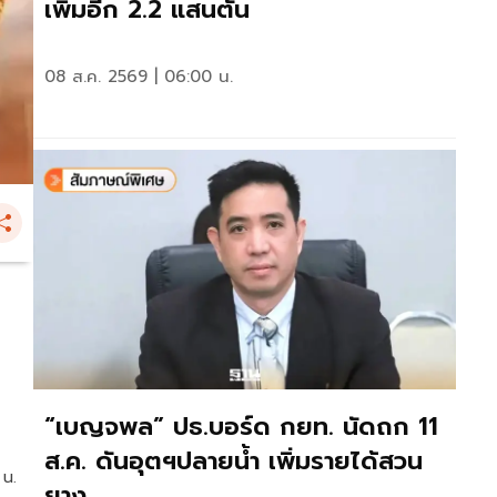
เพิ่มอีก 2.2 แสนตัน
08 ส.ค. 2569 | 06:00 น.
0
“เบญจพล” ปธ.บอร์ด กยท. นัดถก 11
ส.ค. ดันอุตฯปลายน้ำ เพิ่มรายได้สวน
 น.
ยาง