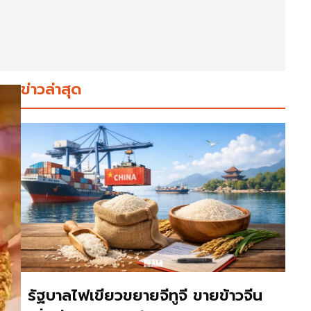
ข่าวล่าสุด
รัฐบาลไฟเขียวขยายจีทูจี ขายข้าวจีน