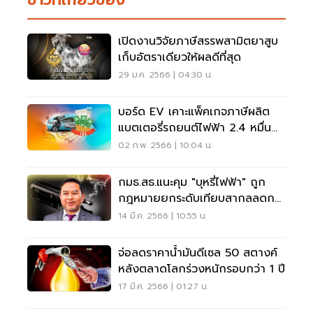
เปิดงานวิจัยภาษีสรรพสามิตยาสูบ
เก็บอัตราเดียวให้ผลดีที่สุด
29 ม.ค. 2566 | 04:30 น.
บอร์ด EV เคาะแพ็คเกจภาษีผลิต
แบตเตอรี่รถยนต์ไฟฟ้า 2.4 หมื่น
ล้าน
02 ก.พ. 2566 | 10:04 น.
กมธ.สธ.แนะคุม "บุหรี่ไฟฟ้า" ถูก
กฎหมายยกระดับเทียบสากลลดการ
ตาย
14 มี.ค. 2566 | 10:55 น.
จ่อลดราคาน้ำมันดีเซล 50 สตางค์
หลังตลาดโลกร่วงหนักรอบกว่า 1 ปี
17 มี.ค. 2566 | 01:27 น.