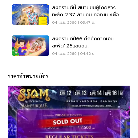
สงกรานต์นี้ สนามบินผู้โดยสาร
ทะลัก 2.37 ล้านคน ทอท.แนะเผื่อ
เวลา 3 ชั่วโมง
04 เม.ย. 2566 | 03:47 น.
สงกรานต์ปี66 คึกคักคาดเงิน
สะพัด1.25แสนลบ.
04 เม.ย. 2566 | 04:42 น.
ราคาจำหน่ายบัตร