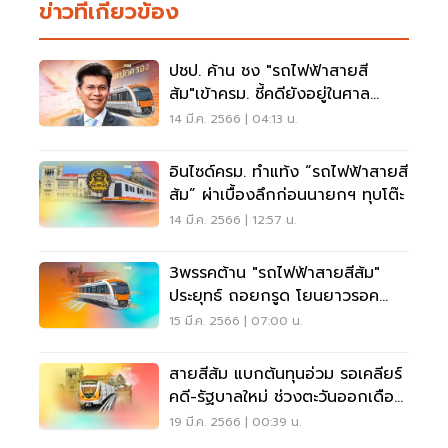
ข่าวที่เกี่ยวข้อง
ปชป. ค้าน ชง "รถไฟฟ้าสายสี
ส้ม"เข้าครม. ชี้คดียังอยู่ในศาล
ปกครอง
14 มี.ค. 2566 | 04:13 น.
อินไซด์ครม. ทำแท้ง “รถไฟฟ้าสายสี
ส้ม” ผ่าเบื้องลึกก่อนนายกฯ ทุบโต๊ะ
14 มี.ค. 2566 | 12:57 น.
3พรรคต้าน "รถไฟฟ้าสายสีส้ม"
ประยุทธ์ ถอยกรูด โยนยาวรอค
รม.ชุดใหม่
15 มี.ค. 2566 | 07:00 น.
สายสีส้ม แบกต้นทุนอ่วม รอเคลียร์
คดี-รัฐบาลใหม่ ช่วงตะวันออกเดือน
ละ41ล้าน
19 มี.ค. 2566 | 00:39 น.