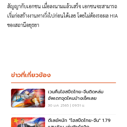
สัญญากับเอกชน เมื่อลงนามแล้วเสร็จ เอกชนจะสามารถ
เริ่มก่อสร้างงานทางวิ่งไปก่อนได้เลย โดยไม่ต้องรอผล HIA
ของสถานีอยุธยา
ข่าวที่เกี่ยวข้อง
เวนคืนไฮสปีดไทย-จีนติดหล่ม
อัพเดทจุดไหนบ้างเช็คเลย
30 ม.ค. 2565 | 09:51 น.
ดีเลย์หนัก "ไฮสปีดไทย-จีน" 1.79