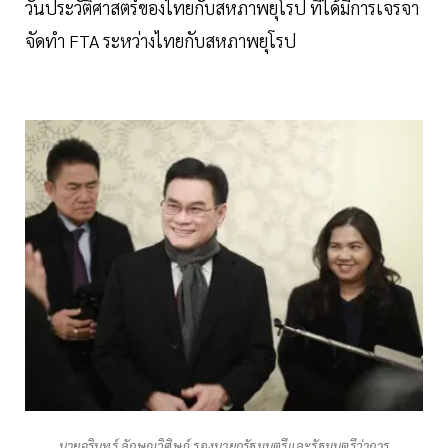
วันประวัติศาสตร์ของไทยกับสหภาพยุโรป ที่ได้มีการเจรจา
จัดทำ FTA ระหว่างไทยกับสหภาพยุโรป
นายจุรินทร์ ลักษณวิศิษฏ์ รองนายกรัฐมนตรีและรัฐมนตรีว่าการ