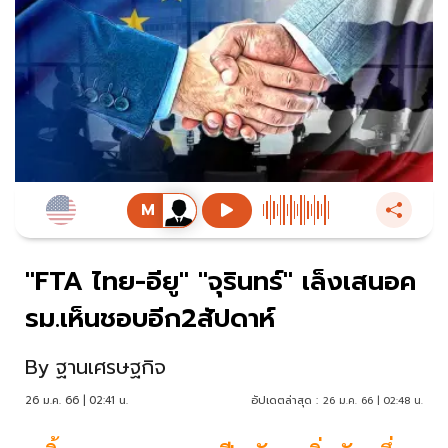
"FTA ไทย-อียู" "จุรินทร์" เล็งเสนอค
รม.เห็นชอบอีก2สัปดาห์
By
ฐานเศรษฐกิจ
26 ม.ค. 66 | 02:41 น.
อัปเดตล่าสุด :
26 ม.ค. 66 | 02:48 น.