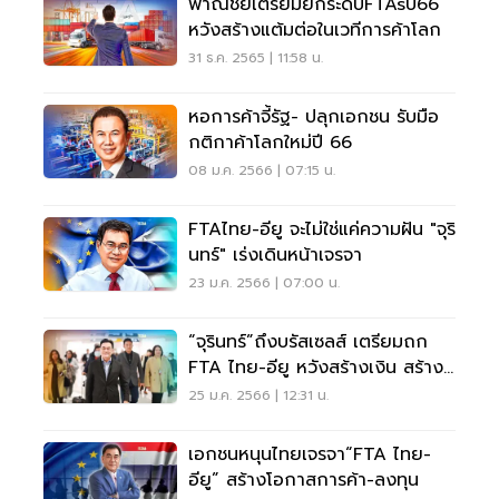
พาณิชย์เตรียมยกระดับFTAsปี66
หวังสร้างแต้มต่อในเวทีการค้าโลก
31 ธ.ค. 2565 | 11:58 น.
หอการค้าจี้รัฐ- ปลุกเอกชน รับมือ
กติกาค้าโลกใหม่ปี 66
08 ม.ค. 2566 | 07:15 น.
FTAไทย-อียู จะไม่ใช่แค่ความฝัน "จุริ
นทร์" เร่งเดินหน้าเจรจา
23 ม.ค. 2566 | 07:00 น.
“จุรินทร์”ถึงบรัสเซลส์ เตรียมถก
FTA ไทย-อียู หวังสร้างเงิน สร้าง
อนาคตประเทศ
25 ม.ค. 2566 | 12:31 น.
เอกชนหนุนไทยเจรจา“FTA ไทย-
อียู” สร้างโอกาสการค้า-ลงทุน