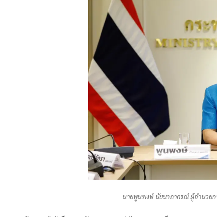
นายพูนพงษ์ นัยนาภากรณ์ ผู้อำนวย