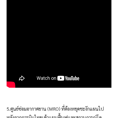
5.ศูนย์ซ่อมอากาศยาน (MRO) ที่ต้องหยุดชะงักแผนไป
หลังจากการบินไทยเข้าแผนฟื้นฟูและสถานการณ์โค