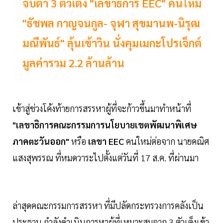
จับตา 3 ตัวเต็ง "เลขาธิการ EEC" คนใหม่
"ธัชพล กาญจนกูล- จุฬา สุขมานพ-นิรุฒ
มณีพันธ์" ลุ้นเข้าวิน นั่งคุมเมกะโปรเจ็กต์
มูลค่ารวม 2.2 ล้านล้าน
เข้าสู่ช่วงโค้งท้ายการสรรหาผู้ที่จะก้าวขึ้นมาทำหน้าที่
"เลขาธิการคณะกรรมการนโยบายเขตพัฒนาพิเศษ
ภาคตะวันออก"
หรือ
เลขา EEC
คนใหม่ต่อจาก นายคณิศ
แสงสุพรรณ ที่หมดวาระไปตั้งแต่วันที่ 17 ส.ค. ที่ผ่านมา
ล่าสุดคณะกรรมการสรรหา ที่มีปลัดกระทรวงการคลังเป็น
ประธาน กำลังดำเนินการหาผู้ที่เหมาะสมจาก 3 ตัวเต็งเข้า