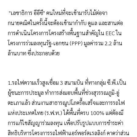
"เลขาธิการ อีอีซี" คนใหม่ที่จะเข้ามารับไม้ต่อจา
กนายคณิศในครั้งนี้จะต้องเข้ามากำกับ ดูแล และสานต่อ
การดำเนินโครงการโครงสร้างพื้นฐานสำคัญใน EEC ใน
โครงการร่วมลงทุนรัฐ-เอกชน (PPP) มูลค่ารวม 2.2 ล้าน
ล้านบาท ซึ่งประกอบด้วย
1.รถไฟความเร็วสูงเชื่อม 3 สนามบิน ที่ทางกลุ่ม ซี.พี.เป็น
ผู้ชนะการประมูล ทำการส่งมอบพื้นที่ช่วงสุวรรณภูมิ-อู่
ตะเภาแล้ว ส่วนงานสาธารณูปโภครื้อเสร็จและการรถไฟ
แห่งประเทศไทย (ร.ฟ.ท.) ได้พื้นที่ครบ 100% แต่ต้องมี
การแก้ไขสัญญาร่วมลงทุน เพื่อปรับรูปแบบการชำระค่า
สิทธิบริหารโครงการรถไฟฟ้าแอร์พอร์ตเรลลิงก์ คาดว่าส่วน