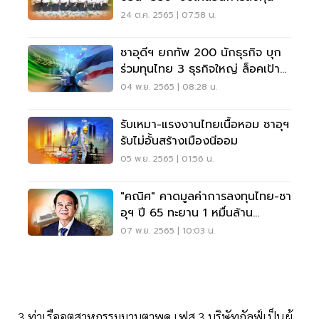
24 ต.ค. 2565 | 07:58 น.
ซาอุดีฯ ยกทัพ 200 นักธุรกิจ บุก
ร่วมทุนไทย 3 ธุรกิจใหญ่ ล็อคเป้า
“อีอีซี”
04 พ.ย. 2565 | 08:28 น.
รับเหมา-แรงงานไทยเนื้อหอม ซาอุฯ
รับไม่อั้นสร้างเมืองนีออม
05 พ.ย. 2565 | 01:56 น.
"คณิศ" คาดมูลค่าการลงทุนไทย-ซา
อุฯ ปี 65 ทะยาน 1 หมื่นล้าน
ดอลลาร์
07 พ.ย. 2565 | 10:03 น.
3.ท่าเรืออุตสาหกรรมมาบตาพุด เฟส 3 บริษัทกัลฟ์เป็นผู้