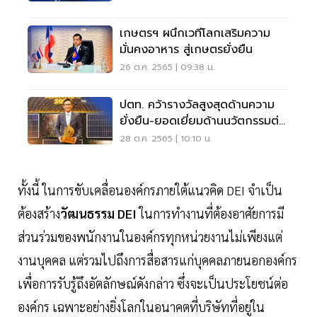
เกษตรฯ ผนึกเวทีโลกเสริมความ
มั่นคงอาหาร สู่เกษตรยั่งยืน
26 ต.ค. 2565 | 09:38 น.
ปตท. คว้ารางวัลสูงสุดด้านความ
ยั่งยืน-ยอดเยี่ยมด้านนวัตกรรมต่อ
เนื่อง 2 ปี
28 ต.ค. 2565 | 10:10 น.
ทั้งนี้ ในการขับเคลื่อนองค์กรภายใต้แนวคิด DEI จำเป็น
ต้องสร้าง
วัฒนธรรม DEI
ในการทำงานที่ต้องอาศัยการมี
ส่วนร่วมของพนักงานในองค์กรทุกหน่วยงานไม่เพียงแต่
งานบุคคล แต่รวมไปถึงการสื่อสารแก่บุคคลภายนอกองค์กร
เพื่อการรับรู้ถึงอัตลักษณ์ดังกล่าว ซึ่งจะเป็นประโยชน์ต่อ
องค์กร เฉพาะอย่างยิ่งโลกในอนาคตที่บริษัทที่อยู่ใน