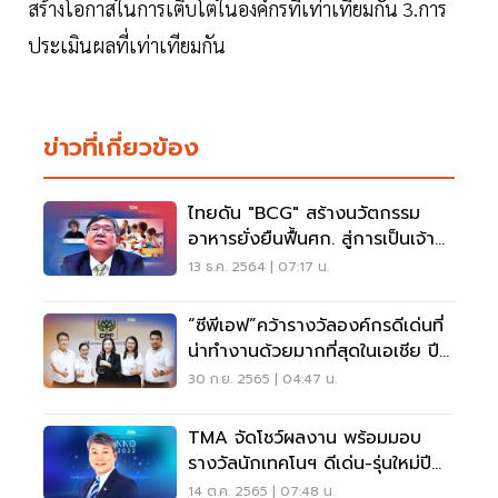
สร้างโอกาสในการเติบโตในองค์กรที่เท่าเทียมกัน 3.การ
ประเมินผลที่เท่าเทียมกัน
ข่าวที่เกี่ยวข้อง
ไทยดัน "BCG" สร้างนวัตกรรม
อาหารยั่งยืนฟื้นศก. สู่การเป็นเจ้า
ภาพ APEC ปี 65
13 ธ.ค. 2564 | 07:17 น.
“ซีพีเอฟ”คว้ารางวัลองค์กรดีเด่นที่
น่าทำงานด้วยมากที่สุดในเอเชีย ปี
2022
30 ก.ย. 2565 | 04:47 น.
TMA จัดโชว์ผลงาน พร้อมมอบ
รางวัลนักเทคโนฯ ดีเด่น-รุ่นใหม่ปี
65
14 ต.ค. 2565 | 07:48 น.