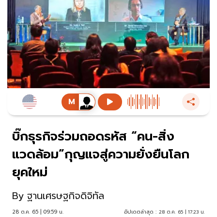
บิ๊กธุรกิจร่วมถอดรหัส “คน-สิ่ง
แวดล้อม”กุญแจสู่ความยั่งยืนโลก
ยุคใหม่
By
ฐานเศรษฐกิจดิจิทัล
28 ต.ค. 65 | 09:59 น.
อัปเดตล่าสุด :
28 ต.ค. 65 | 17:23 น.