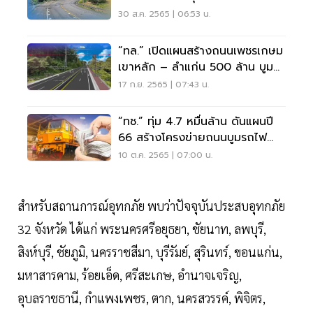
เสร็จปีไหน
30 ส.ค. 2565 | 06:53 น.
“ทล.” เปิดแผนสร้างถนนเพชรเกษม
เขาหลัก – ลำแก่น 500 ล้าน บูม
แลนด์บริดจ์
17 ก.ย. 2565 | 07:43 น.
“ทช.” ทุ่ม 4.7 หมื่นล้าน ดันแผนปี
66 สร้างโครงข่ายถนนบูมรถไฟ
ทางคู่
10 ต.ค. 2565 | 07:00 น.
สำหรับสถานการณ์อุทกภัย พบว่าปัจจุบันประสบอุทกภัย
32 จังหวัด ได้แก่ พระนครศรีอยุธยา, ชัยนาท, ลพบุรี,
สิงห์บุรี, ชัยภูมิ, นครราชสีมา, บุรีรัมย์, สุรินทร์, ขอนแก่น,
มหาสารคาม, ร้อยเอ็ด, ศรีสะเกษ, อำนาจเจริญ,
อุบลราชธานี, กำแพงเพชร, ตาก, นครสวรรค์, พิจิตร,