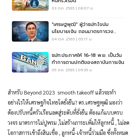
หนี้ครัวเรือน
03 ต.ค. 2565 | 06:07 น.
"เศรษฐพุฒิ" ผู้ว่าธปท.ไขปม
นโยบายเงิน ถอนมาตรการวง
กว้าง-คงมาตรการเฉพาะจุด
04 ต.ค. 2565 | 05:17 น.
ธปท.ประกาศให้ 16-18 พ.ย. เป็นวัน
ทำการตามปกติของสถาบันการเงิน
05 ต.ค. 2565 | 09:35 น.
สำหรับ Beyond 2023 smooth takeoff แล้วจะทํา
อย่างไรให้เศรษฐกิจไทยโตยั่งยืน? ดร.เศรษฐพุฒิ มองว่า
ต้องปรับหนี้ครัวเรือนลดสู่ระดับที่ยั่งยืน ต้องแก้แบบครบ
วงจร มาตรการไม่ปูพรม ,ไม่สร้างภาระเพิ่มให้ลูกหนี้ , ไม่ลด
โอกาสการเข้าถึงสินเชื่อ , ลูกหนี้-เจ้าหนี้ร่วมมือ ซึ่งทั้งหมด