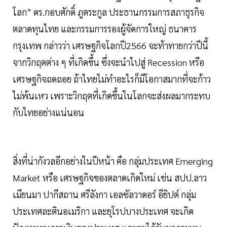
โลก” ดร.กอบศักดิ์ ภูตระกูล ประธานกรรมการสภาธุรกิจ
ตลาดทุนไทย และกรรมการรองผู้จัดการใหญ่ ธนาคาร
กรุงเทพ กล่าวว่า เศรษฐกิจโลกปี2566 จะท้าทายกว่าปีนี้
จากวิกฤตต่าง ๆ ที่เกิดขึ้น ซึ่งจะนำไปสู่ Recession หรือ
เศรษฐกิจถดถอย ถ้าไทยไม่ทำอะไรก็มีโอกาสมากที่จะก้าว
ไม่พ้นเหว เพราะวิกฤตที่เกิดขึ้นในโลกจะส่งผลมากระทบ
กับไทยอย่างแน่นอน
สิ่งที่น่ากังวลอีกอย่างในปีหน้า คือ กลุ่มประเทศ Emerging
Market หรือ เศรษฐกิจของตลาดเกิดใหม่ เช่น สปป.ลาว
เมียนมา ปากีสถาน ศรีลังกา เอลซัลวาดอร์ อียิปต์ กลุ่ม
ประเทศละตินอเมริกา และยุโรปบางประเทศ จะเกิด