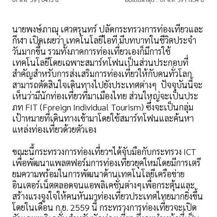
01 ส.ค. 59 | 04:15 น.
อัปเดตล่าสุด :
01 ส.ค. 59 | 13:54 น.
นายพงษ์ภาณุ เศวตรุนทร์ ปลัดกระทรวงการท่องเที่ยวและ
กีฬา เปิดเผยว่า เทคโนโลยีไอที มีบทบาทในชีวิตประจำ
วันมากขึ้น รวมทั้งภาคการท่องเที่ยวเองก็มีการใช้
เทคโนโลยีโดยเฉพาะสมาร์ทโฟนเป็นส่วนประกอบที่
สำคัญสำหรับการส่งเสริมการท่องเที่ยวให้กับคนทั่วโลก
สามารถตัดสินใจเดินทางไปยังประเทศต่างๆ ปัจจุบันนี้จะ
เห็นว่ามีนักท่องเที่ยวที่มาเมืองไทย ส่วนใหญ่จะเป็นประ
ภท FIT (Foreign Individual Tourism) ซึ่งจะเป็นกลุ่ม
เป้าหมายที่เดินทางเข้ามาโดยใช้สมาร์ทโฟนและค้นหา
แหล่งท่องเที่ยวด้วยตัวเอง
ขณะนี้กระทรวงการท่องเที่ยวฯได้จับมือกับกระทรวง ICT
เพื่อพัฒนาแพลตฟอร์มการท่องเที่ยวยุคใหม่โดยมีการเตรี
ยมความพร้อมในการพัฒนาด้านเทคโนโลยีเครือข่าย
อินเตอร์เน็ตตลอดจนแอพลิเคชั่นต่างๆเพื่อกระตุ้นและ
สร้างแรงจูงใจให้คนหันมาท่องเที่ยวประเทศไทยมากยิ่งขึ้น
โดยในเดือน ก.ย. 2559 นี้ กระทรวงการท่องเที่ยวจะเปิด