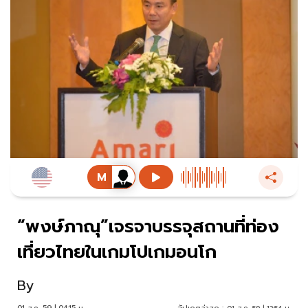
“พงษ์ภาณุ”เจรจาบรรจุสถานที่ท่อง
เที่ยวไทยในเกมโปเกมอนโก
By