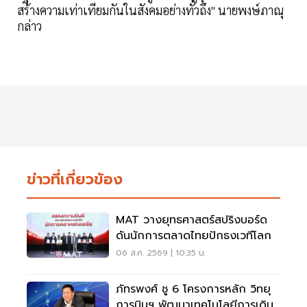
สร้างความเท่าเทียมกันในสังคมอย่างทั่วถึง" นายพงษ์ภาณุ
กล่าว
ข่าวที่เกี่ยวข้อง
MAT วางยุทธศาสตร์สปริงบอร์ด
ดันนักการตลาดไทยปักธงเวทีโลก
06 ส.ค. 2569 | 10:35 น.
ภัทรพงศ์ ชู 6 โครงการหลัก วิทยุ
การบินฯ พัฒนาเทคโนโลยีการเดิน