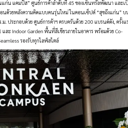
นแก่น แคมปัส” ศูนย์การค้าลำดับที่ 45 ของเซ็นทรัลพัฒนา และเป
คลื่อนด้วยพลังความคิดแบบคนรุ่นใหม่ ในคอนเซ็ปต์ “สุขถึงแก่น” บ
ตร.ม. ประกอบด้วย ศูนย์การค้าฯ ครบครันด้วย 200 แบรนด์ดัง, ครั้งแ
ะ Indoor Garden พื้นที่สีเขียวภายในอาคาร พร้อมด้วย Co-
Seamless รองรับทุกไลฟ์สไตล์