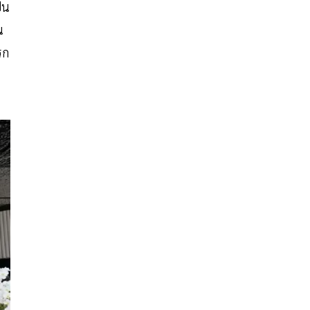
็น
น
รก