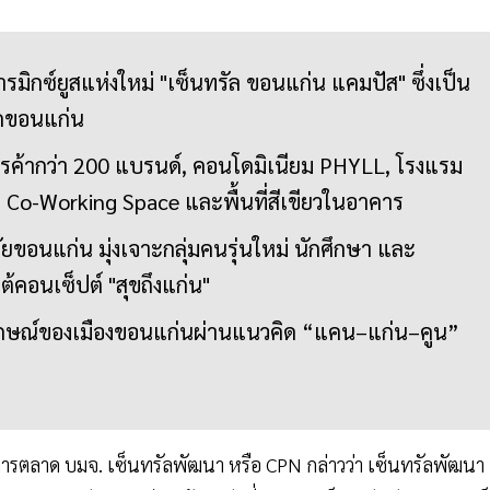
รมิกซ์ยูสแห่งใหม่ "เซ็นทรัล ขอนแก่น แคมปัส" ซึ่งเป็น
วัดขอนแก่น
รค้ากว่า 200 แบรนด์, คอนโดมิเนียม PHYLL, โรงแรม
 Co-Working Space และพื้นที่สีเขียวในอาคาร
ัยขอนแก่น มุ่งเจาะกลุ่มคนรุ่นใหม่ นักศึกษา และ
คอนเซ็ปต์ "สุขถึงแก่น"
ักษณ์ของเมืองขอนแก่นผ่านแนวคิด “แคน–แก่น–คูน”
านการตลาด บมจ. เซ็นทรัลพัฒนา หรือ CPN กล่าวว่า เซ็นทรัลพัฒนา