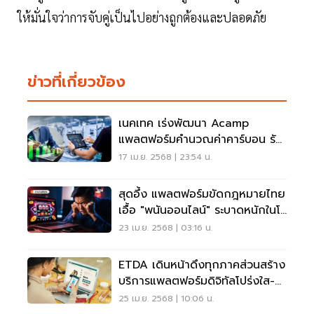
ให้มั่นใจว่าการจับคู่เป็นไปอย่างถูกต้องและปลอดภัย
ข่าวที่เกี่ยวข้อง
เนคเทค เร่งพัฒนา Acamp
แพลตฟอร์มคำนวณค่าคาร์บอน รับ
กติกาโลกใหม่
17 เม.ย. 2568 | 23:54 น.
สุดอึ้ง แพลตฟอร์มขัดกฎหมายไทย
เอื้อ "พนันออนไลน์" ระบาดหนักในโซ
เชียล
23 เม.ย. 2568 | 03:16 น.
ETDA เดินหน้าดึงทุกภาคส่วนสร้าง
บริการแพลตฟอร์มดิจิทัลโปร่งใส-
ปลอดภัย
25 เม.ย. 2568 | 10:06 น.