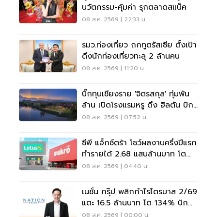
นวัตกรรม-คุ้มค่า รุกตลาดสแน็ค
08 ส.ค. 2569 | 22:33 น.
รมว.ท่องเที่ยว ถกทูตรัสเซีย ตั้งเป้า
ดึงนักท่องเที่ยวทะลุ 2 ล้านคน
08 ส.ค. 2569 | 11:20 น.
บิ๊กทุนเชียงราย 'จิตรสกุล' ทุ่มพัน
ล้าน เปิดโรงแรมหรู ดึง ฮิลตัน ปัก
หมุดแบรนด์ใหม่
08 ส.ค. 2569 | 07:52 น.
ซีพี แอ็กซ์ตร้า โชว์ผลงานครึ่งปีแรก
ทำรายได้ 2.68 แสนล้านบาท โต
3.6%
08 ส.ค. 2569 | 04:40 น.
เนชั่น กรุ๊ป พลิกกำไรไตรมาส 2/69
แตะ 16.5 ล้านบาท โต 134% ปัก
หมุดสู่ ‘มีเดียเทค’
08 ส.ค. 2569 | 00:00 น.