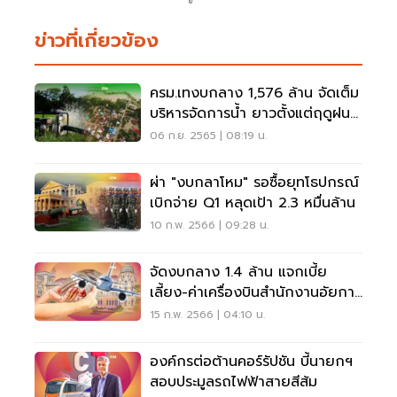
ข่าวที่เกี่ยวข้อง
ครม.เทงบกลาง 1,576 ล้าน จัดเต็ม
บริหารจัดการน้ำ ยาวตั้งแต่ฤดูฝน
ชนฤดูแล้ง
06 ก.ย. 2565 | 08:19 น.
ผ่า "งบกลาโหม" รอซื้อยุทโธปกรณ์
เบิกจ่าย Q1 หลุดเป้า 2.3 หมื่นล้าน
10 ก.พ. 2566 | 09:28 น.
จัดงบกลาง 1.4 ล้าน แจกเบี้ย
เลี้ยง-ค่าเครื่องบินสำนักงานอัยการ
สูงสุด
15 ก.พ. 2566 | 04:10 น.
องค์กรต่อต้านคอร์รัปชัน บี้นายกฯ
สอบประมูลรถไฟฟ้าสายสีส้ม