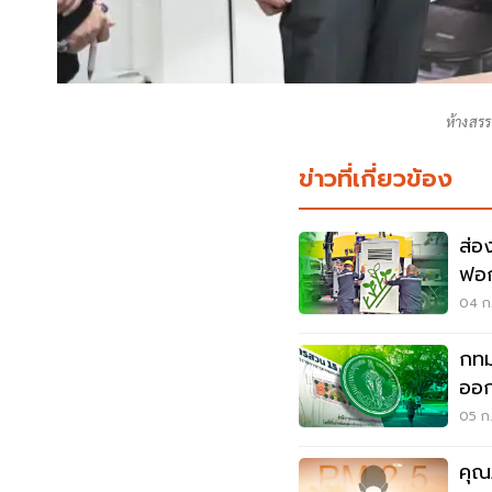
ห้างสรร
ข่าวที่เกี่ยวข้อง
ส่อง
ฟอกฝุ่น
ทม.
04 ก.
กทม.
ออก
05 ก.
คุณ