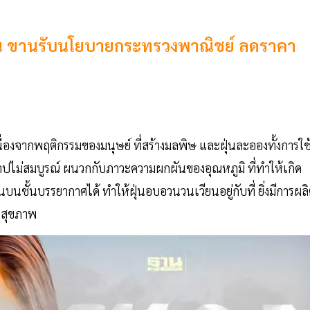
ั่น ขานรับนโยบายกระทรวงพาณิชย์ ลดราคา
องจากพฤติกรรมของมนุษย์ ที่สร้างมลพิษ และฝุ่นละอองทั้งการใช
าปไม่สมบูรณ์ ผนวกกับภาวะความผกผันของอุณหภูมิ ที่ทำให้เกิด
บนชั้นบรรยากาศได้ ทำให้ฝุ่นอบอวนวนเวียนอยู่กับที่ ยิ่งมีการผล
่อสุขภาพ