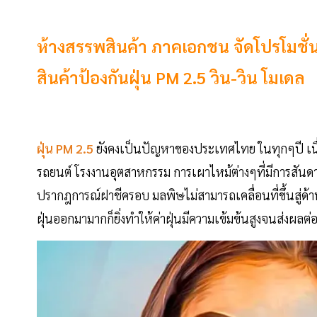
ห้างสรรพสินค้า ภาคเอกชน จัดโปรโมช
สินค้าป้องกันฝุ่น PM 2.5 วิน-วิน โมเดล
ฝุ่น PM 2.5
ยังคงเป็นปัญหาของประเทศไทย ในทุกๆปี เนื่
รถยนต์ โรงงานอุตสาหกรรม การเผาไหม้ต่างๆที่มีการสันด
ปรากฎการณ์ฝาชีครอบ มลพิษไม่สามารถเคลื่อนที่ขึ้นสู่ด้าน
ฝุ่นออกมามากก็ยิ่งทำให้ค่าฝุ่นมีความเข้มข้นสูงจนส่งผลต