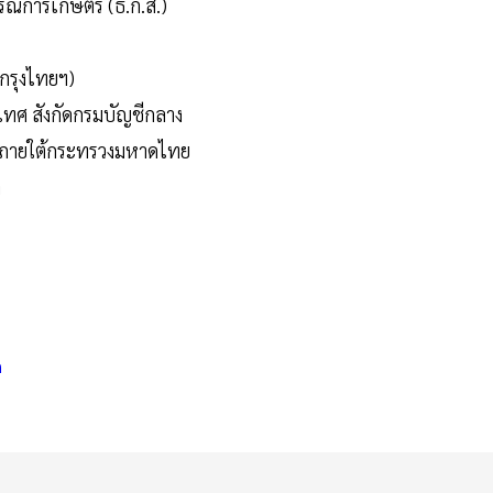
์การเกษตร (ธ.ก.ส.)
กรุงไทยฯ)
ระเทศ สังกัดกรมบัญชีกลาง
ทศ ภายใต้กระทรวงมหาดไทย
ต
h