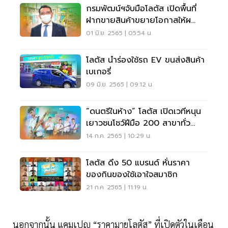
กรมพัฒน์ฯจับมือโลตัส เปิดพื้นที่
ฝากขายสินค้าขยายโอกาสให้ผ
ปก.รายเล็ก
01 มิ.ย. 2565 | 05:54 น.
โลตัส นำร่องใช้รถ EV ขนส่งสินค้า
เบเกอรี่
09 มิ.ย. 2565 | 09:12 น.
“ดนตรีในห้าง” โลตัส เปิดเวทีหนุน
เยาวชนโชว์ฝีมือ 200 สาขาทั่ว
ประเทศ
14 ก.ค. 2565 | 10:29 น.
โลตัส ดึง 50 แบรนด์ หั่นราคา
ของกินของใช้เอาใจสมาชิก
21 ก.ค. 2565 | 11:19 น.
นอกจากนั้น แคมเปญ “ราคามายโลตัส” ที่เปิดตัวในเดือน