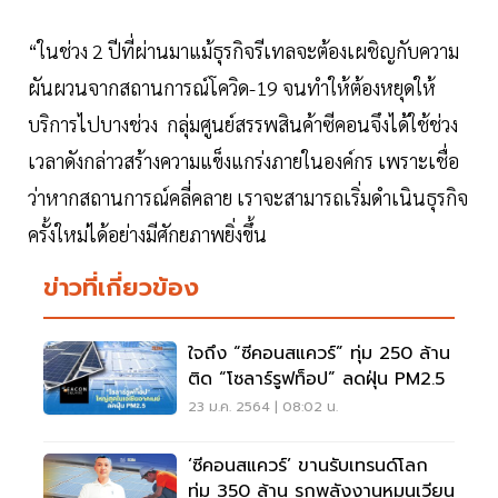
“ในช่วง 2 ปีที่ผ่านมาแม้ธุรกิจรีเทลจะต้องเผชิญกับความ
ผันผวนจากสถานการณ์โควิด-19 จนทำให้ต้องหยุดให้
บริการไปบางช่วง กลุ่มศูนย์สรรพสินค้าซีคอนจึงได้ใช้ช่วง
เวลาดังกล่าวสร้างความแข็งแกร่งภายในองค์กร เพราะเชื่อ
ว่าหากสถานการณ์คลี่คลาย เราจะสามารถเริ่มดำเนินธุรกิจ
ครั้งใหม่ได้อย่างมีศักยภาพยิ่งขึ้น
ข่าวที่เกี่ยวข้อง
ใจถึง “ซีคอนสแควร์” ทุ่ม 250 ล้าน
ติด “โซลาร์รูฟท็อป” ลดฝุ่น PM2.5
23 ม.ค. 2564 | 08:02 น.
‘ซีคอนสแควร์’ ขานรับเทรนด์โลก
ทุ่ม 350 ล้าน รุกพลังงานหมุนเวียน