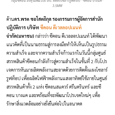
กลุ่มซีคอน ลงทุนเพิ่ม100 ลบ. ติดตั้งโซลาร์รูฟท็อป “ซีคอน บางแค”
3.5MW
ด้าน
ดร.พรต ซอโสตถิกุล รองกรรมการผู้จัดการสำนัก
ปฎิบัติการ บริษัท
ซีคอน ดีเวลลอปเมนท์
จำกัด(มหาชน)
กล่าวว่า ซีคอน ดีเวลลอปเมนท์ ได้พัฒนา
แนวคิดที่เป็นนามธรรมสู่การลงมือทำให้เห็นเป็นรูปธรรม
ความสำเร็จ และจากความสำเร็จก้าวแรกในวันนี้กลุ่มศูนย์
สรรพสินค้าซีคอนกำลังก้าวสู่ความสำเร็จในขั้นที่ 2 กับโปร
เจคการหันมาผลิตพลังงานสะอาดด้วยการติดตั้งแผงโซลาร์
รูฟท็อป เพื่อผลิตไฟฟ้าพลังงานแสงอาทิตย์ใช้ภายในศูนย์
สรรพสินค้าทั้ง 2 แห่ง ซีคอนสแควร์ ศรีนครินทร์ และซี
คอน บางแค และพร้อมที่จะพัฒนาโปรเจคใหม่ๆ เพื่อ
รักษาสิ่งแวดล้อมอย่างยั่งยืนต่อไปในอนาคต