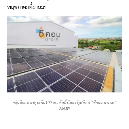
พฤษภาคมที่ผ่านมา
กลุ่มซีคอน ลงทุนเพิ่ม100 ลบ. ติดตั้งโซลาร์รูฟท็อป “ซีคอน บางแค”
3.5MW