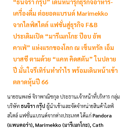
“ธนจิรา กรุ๊ป” เดินหน้ารุกธุรกิจอาหาร-
เครื่องดื่ม ต่อยอดแบรนด์ Marimekko
จากไลฟ์สไตล์ แฟชั่นสู่ธุรกิจ F&B
ประเดิมเปิด “มารีเมกโกะ ป๊อบ อัพ
คาเฟ่” แห่งแรกของโลก ณ เซ็นทรัล เอ็ม
บาสซี ตามด้วย “แคท คิดสตัน” ในปลาย
ปี มั่นใจรีเทิร์นทำกำไร พร้อมเดินหน้าเข้า
ตลาดหุ้นปี 66
นายธนพงษ์ จิราพาณิชกุล ประธานเจ้าหน้าที่บริหาร กลุ่ม
บริษัท
ธนจิรา กรุ๊ป
ผู้นำเข้าและจัดจำหน่ายสินค้าไลฟ์
สไตล์ แฟชั่นแบรนด์จากต่างประเทศ ได้แก่
Pandora
(แพนดอร่า), Marimekko (มารีเมกโกะ), Cath