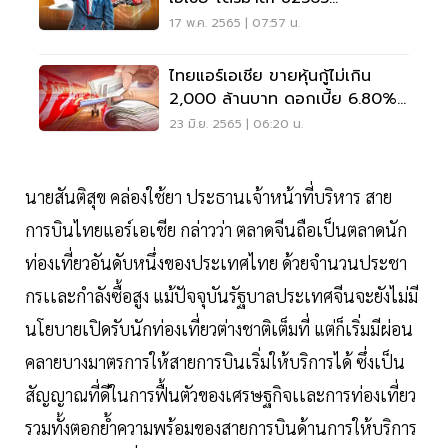
ขาดทุน2,370.6 ล้านบาท
17 พ.ค. 2565 | 07:57 น.
ไทยแอร์เอเชีย ขายหุ้นกู้ไม่เกิน
2,000 ล้านบาท ดอกเบี้ย 6.80%
ต่อปี
23 มิ.ย. 2565 | 06:20 น.
นายสันติสุข คล่องใช้ยา ประธานเจ้าหน้าที่บริหาร สาย
การบินไทยแอร์เอเชีย กล่าวว่า ตลาดจีนถือเป็นตลาดนัก
ท่องเที่ยวอันดับหนึ่งของประเทศไทย ด้วยจำนวนประชา
กรเเละกำลังซื้อสูง แม้ปัจจุบันรัฐบาลประเทศจีนจะยังไม่มี
นโยบายเปิดรับนักท่องเที่ยวต่างชาติเต็มที่ แต่ก็เริ่มมีผ่อน
คลายบางมาตรการให้สายการบินเริ่มให้บริการได้ ซึ่งเป็น
สัญญาณที่ดีในการฟื้นตัวของเศรษฐกิจเเละการท่องเที่ยว
รวมทั้งตอกย้ำความพร้อมของสายการบินด้านการให้บริการ