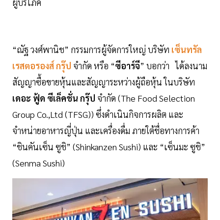
ผู้บริโภค
“ณัฐ วงศ์พานิช” กรรมการผู้จัดการใหญ่ บริษัท
เซ็นทรัล
เรสตอรองส์ กรุ๊ป
จำกัด หรือ “
ซีอาร์จี
” บอกว่า ได้ลงนาม
สัญญาซื้อขายหุ้นและสัญญาระหว่างผู้ถือหุ้น ในบริษัท
เดอะ ฟู้ด ซีเล็คชั่น กรุ๊ป
จำกัด (The Food Selection
Group Co.,Ltd (TFSG)) ซึ่งดำเนินกิจการผลิต และ
จำหน่ายอาหารญี่ปุ่น และเครื่องดื่ม ภายใต้ชื่อทางการค้า
“ชินคันเซ็น ซูชิ” (Shinkanzen Sushi) และ “เซ็นมะ ซูชิ”
(Senma Sushi)