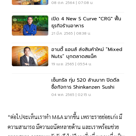
Based
08 ต.ค. 2564 | 07:08 น.
เปิด 4 New S Curve "CRG" ฟื้น
ธุรกิจร้านอาหาร
21 มี.ค. 2565 | 08:38 น.
อานตี้ แอนส์ ส่งสินค้าใหม่ “Mixed
Nuts” บุกตลาดสแน็ค
19 เม.ย. 2565 | 05:54 น.
เซ็นทรัล ทุ่ม 520 ล้านบาท ปิดดีล
ซื้อกิจการ Shinkanzen Sushi
04 พ.ค. 2565 | 02:15 น.
“ต่อไปจะเห็นเราทำ M&A มากขึ้น เพราะรายย่อยเก่ง มี
ความสามารถ มีความถนัดหลายด้าน และเราพร้อมช่วย