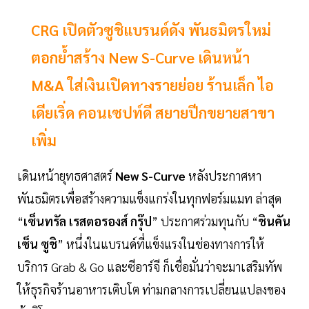
CRG เปิดตัวซูชิแบรนด์ดัง พันธมิตรใหม่
ตอกย้ำสร้าง New S-Curve เดินหน้า
M&A ใส่เงินเปิดทางรายย่อย ร้านเล็ก ไอ
เดียเริ่ด คอนเซปท์ดี สยายปีกขยายสาขา
เพิ่ม
เดินหน้ายุทธศาสตร์
New S-Curve
หลังประกาศหา
พันธมิตรเพื่อสร้างความแข็งแกร่งในทุกฟอร์มแมท ล่าสุด
“
เซ็นทรัล เรสตอรองส์ กรุ๊ป
” ประกาศร่วมทุนกับ “
ชินคัน
เซ็น ซูชิ
” หนึ่งในแบรนด์ที่แข็งแรงในช่องทางการให้
บริการ Grab & Go และซีอาร์จี ก็เชื่อมั่นว่าจะมาเสริมทัพ
ให้ธุรกิจร้านอาหารเติบโต ท่ามกลางการเปลี่ยนแปลงของ