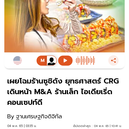
เผยโฉมร้านซูชิดัง ยุทธศาสตร์ CRG
เดินหน้า M&A ร้านเล็ก ไอเดียเริ่ด
คอนเซปท์ดี
By
ฐานเศรษฐกิจดิจิทัล
04 พ.ค. 65 | 03:35 น.
อัปเดตล่าสุด :
04 พ.ค. 65 | 10:41 น.