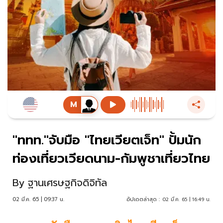
"ททท."จับมือ "ไทยเวียตเจ็ท" ปั้มนัก
ท่องเที่ยวเวียดนาม-กัมพูชาเที่ยวไทย
By
ฐานเศรษฐกิจดิจิทัล
02 มี.ค. 65 | 09:37 น.
อัปเดตล่าสุด :
02 มี.ค. 65 | 16:49 น.