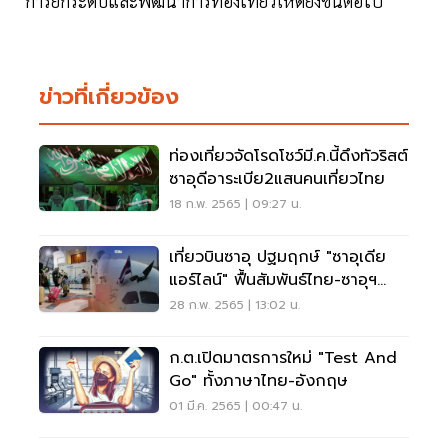
การยกระดับและพัฒนาการท่องเที่ยวให้ดียิ่งขึ้นต่อไป
ข่าวที่เกี่ยวข้อง
ท่องเที่ยวจัดโรดโชว์มี.ค.นี้ดึงทัวริสต์
ซาอุดีอาระเบีย2แสนคนเที่ยวไทย
18 ก.พ. 2565 | 09:27 น.
เที่ยวบินซาอุ ปฐมฤกษ์ "ซาอุเดีย
แอร์ไลน์" ฟื้นสัมพันธ์ไทย-ซาอุฯ
รอบ 32 ปี
28 ก.พ. 2565 | 13:02 น.
ก.ต.เปิดมาตรการใหม่ "Test And
Go" ทั้งภาษาไทย-อังกฤษ
01 มี.ค. 2565 | 00:47 น.