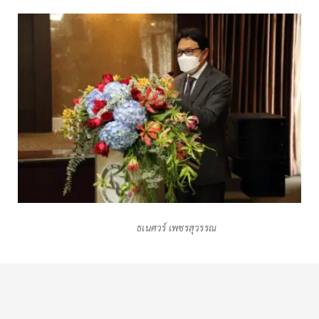
ธเนศวร์ เพชรสุวรรณ