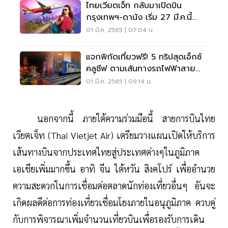
ไทยเวียตเจ็ท กลับมาเปิดบิน
กรุงเทพฯ-ดานัง เริ่ม 27 มี.ค.นี้
หลังหยุดไปนาน2ปี
01 มี.ค. 2565 | 07:04 น.
แจกพิกัดเที่ยวฟรี! 5 ทริปสุดเอ็กซ์
คลูซีฟ ตามเส้นทางรถไฟฟ้าสาย
สีน้ำเงิน
01 มี.ค. 2565 | 09:14 น.
นอกจากนี้ ภายใต้ความร่วมมือนี้ สายการบินไทย
เวียตเจ็ท (Thai Vietjet Air) เตรียมวางแผนเปิดให้บริการ
เส้นทางบินจากประเทศไทยสู่ประเทศต่างๆในภูมิภาค
เอเชียเพิ่มมากขึ้น อาทิ จีน ไต้หวัน สิงคโปร์ เพื่ออำนวย
ความสะดวกในการเชื่อมต่อตลาดนักท่องเที่ยวอื่นๆ อันจะ
เกิดผลดีต่อการท่องเที่ยวเชื่อมโยงภายในอนุภูมิภาค ควบคู่
กับการพิจารณาเพิ่มจำนวนเที่ยวบินเพื่อรองรับการเดิน