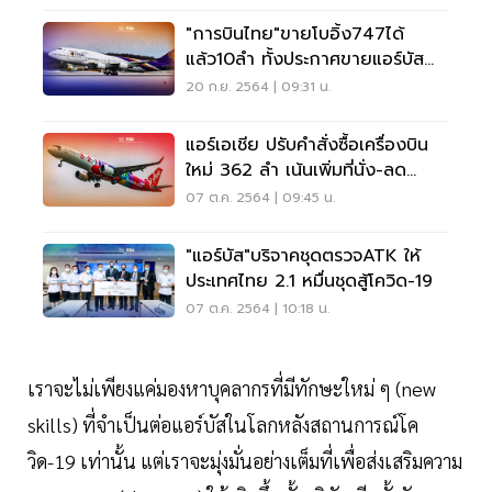
"การบินไทย"ขายโบอิ้ง747ได้
แล้ว10ลำ ทั้งประกาศขายแอร์บัส
เพิ่มอีก3ลำ
20 ก.ย. 2564 | 09:31 น.
แอร์เอเชีย ปรับคำสั่งซื้อเครื่องบิน
ใหม่ 362 ลำ เน้นเพิ่มที่นั่ง-ลด
ต้นทุน
07 ต.ค. 2564 | 09:45 น.
"แอร์บัส"บริจาคชุดตรวจATK ให้
ประเทศไทย 2.1 หมื่นชุดสู้โควิด-19
07 ต.ค. 2564 | 10:18 น.
เราจะไม่เพียงแค่มองหาบุคลากรที่มีทักษะใหม่ ๆ (new
skills) ที่จำเป็นต่อแอร์บัสในโลกหลังสถานการณ์โค
วิด-19 เท่านั้น แต่เราจะมุ่งมั่นอย่างเต็มที่เพื่อส่งเสริมความ