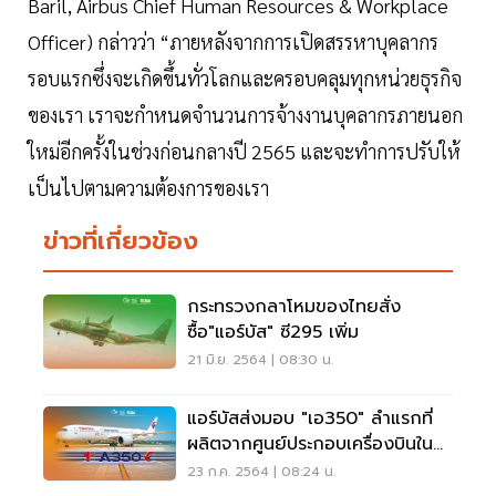
Baril, Airbus Chief Human Resources & Workplace
Officer) กล่าวว่า “ภายหลังจากการเปิดสรรหาบุคลากร
รอบแรกซึ่งจะเกิดขึ้นทั่วโลกและครอบคลุมทุกหน่วยธุรกิจ
ของเรา เราจะกำหนดจำนวนการจ้างงานบุคลากรภายนอก
ใหม่อีกครั้งในช่วงก่อนกลางปี 2565 และจะทำการปรับให้
เป็นไปตามความต้องการของเรา
ข่าวที่เกี่ยวข้อง
กระทรวงกลาโหมของไทยสั่ง
ซื้อ"แอร์บัส" ซี295 เพิ่ม
21 มิ.ย. 2564 | 08:30 น.
แอร์บัสส่งมอบ "เอ350" ลำแรกที่
ผลิตจากศูนย์ประกอบเครื่องบินใน
จีน
23 ก.ค. 2564 | 08:24 น.