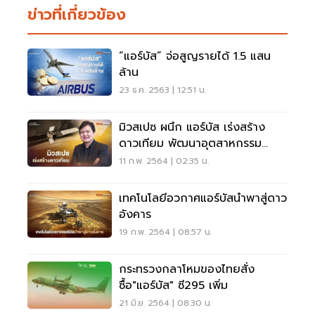
ข่าวที่เกี่ยวข้อง
“แอร์บัส” จ่อสูญรายได้ 1.5 แสน
ล้าน
23 ธ.ค. 2563 | 12:51 น.
มิวสเปซ ผนึก แอร์บัส เร่งสร้าง
ดาวเทียม พัฒนาอุตสาหกรรม
อวกาศไทย
11 ก.พ. 2564 | 02:35 น.
เทคโนโลยีอวกาศแอร์บัสนำพาสู่ดาว
อังคาร
19 ก.พ. 2564 | 08:57 น.
กระทรวงกลาโหมของไทยสั่ง
ซื้อ"แอร์บัส" ซี295 เพิ่ม
21 มิ.ย. 2564 | 08:30 น.