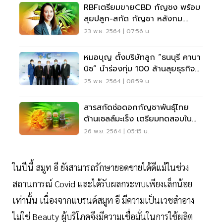
RBFเตรียมขายCBD กัญชง พร้อม
ลุยปลูก-สกัด กัญชา หลังกม.
เอกชนไฟเขียว
23 พ.ย. 2564 | 07:56 น.
หมอบุญ ตั้งบริษัทลูก “ธนบุรี คานา
บิซ” นำร่องทุ่ม 100 ล้านลุยธุรกิจ
กัญชง
25 พ.ย. 2564 | 08:59 น.
สารสกัดช่อดอกกัญชาพันธุ์ไทย
ต้านเซลล์มะเร็ง เตรียมทดสอบใน
สัตว์ทดลอง
26 พ.ย. 2564 | 05:15 น.
ในปีนี้ สมูท อี ยังสามารถรักษายอดขายได้ดีแม้ในช่วง
สถานการณ์ Covid และได้รับผลกระทบเพียงเล็กน้อย
เท่านั้น เนื่องจากแบรนด์สมูท อี มีความเป็นเวชสำอาง
ไม่ใช่ Beauty ผู้บริโภคจึงมีความเชื่อมั่นในการใช้ผลิต