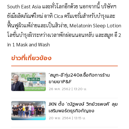
South East Asia และทั่วโลกอีกด้วย นอกจากนี้ บริษัทฯ
ยังมีผลิตภัณฑ์ใหม่ อาทิ Cica ครีมเซรั่มสำหรับบำรุงและ
ฟื้นฟูผิวแพ้ง่ายและเป็นสิวง่าย, Melatonin Sleep Lotion
โลชั่นบำรุงผิวระหว่างเวลาพักผ่อนนอนหลับ และสมูท อี 2
in 1 Mask and Wash
ข่าวที่เกี่ยวข้อง
‘สมูท-อี’ทุ่ม240ล.ซื้อกิจการร้าน
ขายยาP&F
26 พ.ค. 2562 | 13:20 น.
JKN ตั้ง ‘ณัฐพงษ์ วิทย์วรพงศ์’ ลุย
เสริมพอร์ตธุรกิจกัญชง
20 พ.ย. 2564 | 13:15 น.