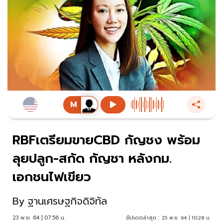
RBFเตรียมขายCBD กัญชง พร้อม
ลุยปลูก-สกัด กัญชา หลังกม.
เอกชนไฟเขียว
By
ฐานเศรษฐกิจดิจิทัล
23 พ.ย. 64 | 07:56 น.
อัปเดตล่าสุด :
25 พ.ย. 64 | 10:28 น.