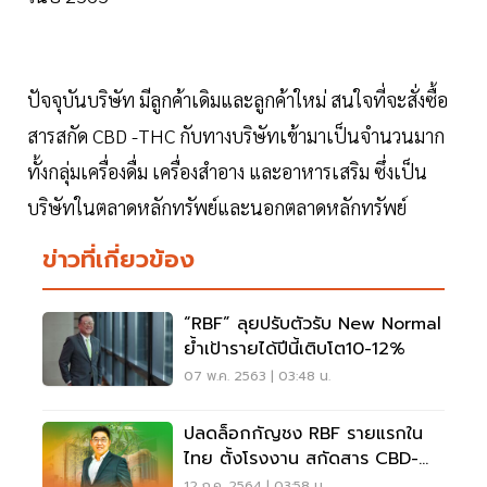
ปัจจุบันบริษัท มีลูกค้าเดิมและลูกค้าใหม่ สนใจที่จะสั่งซื้อ
สารสกัด CBD -THC กับทางบริษัทเข้ามาเป็นจำนวนมาก
ทั้งกลุ่มเครื่องดื่ม เครื่องสำอาง และอาหารเสริม ซึ่งเป็น
บริษัทในตลาดหลักทรัพย์และนอกตลาดหลักทรัพย์
ข่าวที่เกี่ยวข้อง
“RBF” ลุยปรับตัวรับ New Normal
ย้ำเป้ารายได้ปีนี้เติบโต10-12%
07 พ.ค. 2563 | 03:48 น.
ปลดล็อกกัญชง RBF รายแรกใน
ไทย ตั้งโรงงาน สกัดสาร CBD-
THC
12 ก.ค. 2564 | 03:58 น.