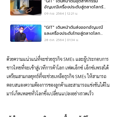
"GIT" เดินหน้าดันอุตสาหกรรม
อัญมณีเครื่องประดับสู่ตลาดโลกรับ
เศรษฐกิจฟื้น
09 ก.ย. 2564 | 12:21 น.
"GIT" เดินหน้าดันส่งออกอัญมณี
และเครื่องประดับไทยสู่ตลาดโลก
อย่างยั่งยืน
28 ต.ค. 2564 | 01:34 น.
ด้วยความแน่วแน่ที่จะช่วยธุรกิจ SMEs และผู้ประกอบการ
ชาวไทยที่จะเข้าสู่เวทีการค้าโลก เฟดเอ็กซ์ เอ็กซ์เพรสได้
เตรียมสามกลยุทธ์ที่จะช่วยเหลือธุรกิจ SMEs ให้สามารถ
ตอบสนองความต้องการของลูกค้าและสามารถแข่งขันได้ใน
มาร์เก็ตเพลซทั่วโลกซึ่งเปลี่ยนแปลงอย่างรวดเร็ว