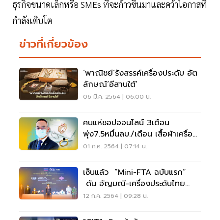
ธุรกิจขนาดเล็กหรือ SMEs ที่จะก้าวขึ้นมาและคว้าโอกาสที่
กำลังเติบโต
ข่าวที่เกี่ยวข้อง
‘พาณิชย์’รังสรรค์เครื่องประดับ อัต
ลักษณ์‘อีสานใต้’
06 มี.ค. 2564 | 06:00 น.
คนแห่ชอปออนไลน์ 3เดือน
พุ่ง7.5หมื่นลบ./เดือน เสื้อผ้าเครื่อง
ประดับฮิตสุด
01 ก.ค. 2564 | 07:14 น.
เซ็นแล้ว “Mini-FTA ฉบับแรก”
ดัน อัญมณี-เครื่องประดับไทย
ผงาดในตลาดโลก
12 ก.ค. 2564 | 09:28 น.