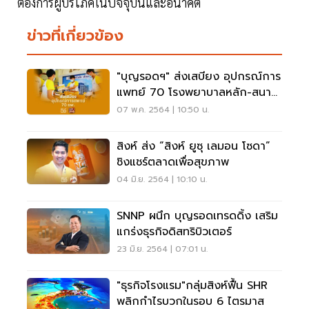
ต้องการผู้บริโภคในปัจจุบันและอนาคต
ข่าวที่เกี่ยวข้อง
"บุญรอดฯ" ส่งเสบียง อุปกรณ์การ
แพทย์ 70 โรงพยาบาลหลัก-สนาม
สู้โควิด-19
07 พ.ค. 2564 | 10:50 น.
สิงห์ ส่ง “สิงห์ ยูซุ เลมอน โซดา”
ชิงแชร์ตลาดเพื่อสุขภาพ
04 มิ.ย. 2564 | 10:10 น.
SNNP ผนึก บุญรอดเทรดดิ้ง เสริม
แกร่งธุรกิจดิสทริบิวเตอร์
23 มิ.ย. 2564 | 07:01 น.
"ธุรกิจโรงแรม"กลุ่มสิงห์ฟื้น SHR
พลิกกำไรบวกในรอบ 6 ไตรมาส