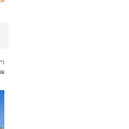
”)
วม