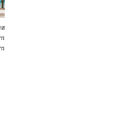
าส
าร
าร