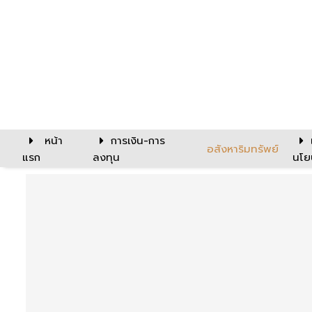
หน้า
การเงิน-การ
อสังหาริมทรัพย์
แรก
ลงทุน
นโย