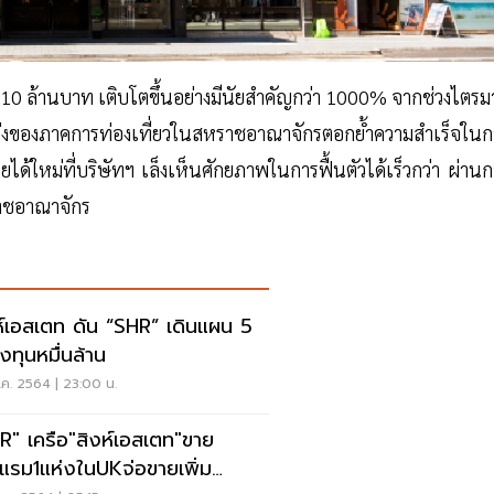
10 ล้านบาท เติบโตขึ้นอย่างมีนัยสำคัญกว่า 1000% จากช่วงไตรม
กร่งของภาคการท่องเที่ยวในสหราชอาณาจักรตอกย้ำความสำเร็จในก
ใหม่ที่บริษัทฯ เล็งเห็นศักยภาพในการฟื้นตัวได้เร็วกว่า ผ่านก
ราชอาณาจักร
ห์เอสเตท ดัน “SHR” เดินแผน 5
งทุนหมื่นล้าน
ค. 2564 | 23:00 น.
R" เครือ"สิงห์เอสเตท"ขาย
แรม1แห่งในUKจ่อขายเพิ่ม