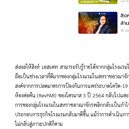
อีก
22 เม
สิง
ล้า
16 ส.
ส่งผลให้สิงห์ เอสเตท สามารถรับรู้รายได้จากกลุ่มโรงแรม
ถือเป็นช่วงเวลาที่ดีมากของกลุ่มโรงแรมในสหราชอาณาจักร
สงค์จากการปลดมาตรการป้องกันการแพร่ระบาดโควิด-19 แล
ห้องต่อคืน (RevPAR) ของไตรมาส 3 ปี 2564 กลับไปแตะท
การของกลุ่มโรงแรมในสหราชอาณาจักรพลิกกลับเป็นกำไ
ประกอบการธุรกิจโรงแรมกลับมาดีขึ้น แม้ว่าการดำเนินก
ไม่กลับสู่ภาวะปกติก็ตาม